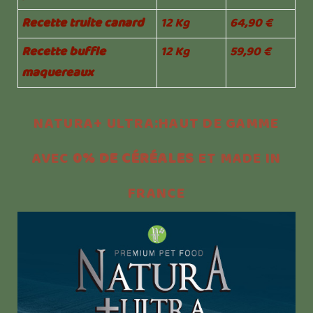
Recette truite canard
12 Kg
64,90 €
Recette buffle
12 Kg
59,90 €
maquereaux
NATURA+ ULTRA:HAUT DE GAMME
AVEC
0% DE CÉRÉALES
ET MADE IN
FRANCE