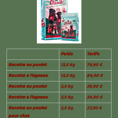
Poids
Tarifs
Recette au poulet
13,5 Kg
79,90 €
Recette a l’agneau
13,5 Kg
84,90 €
Recette au poulet
3,5 Kg
29,90 €
Recette a l’agneau
3,5 Kg
34,90 €
Recette au poulet
2,5 Kg
27,90 €
pour chat