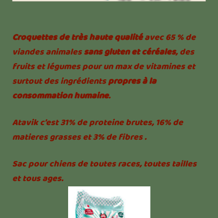
Croquettes de très haute qualité
avec 65 % de
viandes animales
sans gluten et céréales
, des
fruits et légumes pour un max de vitamines et
surtout des ingrédients
propres à la
consommation humaine
.
Atavik c’est 31% de proteine brutes, 16% de
matieres grasses et 3% de fibres .
Sac pour chiens de toutes races, toutes tailles
et tous ages.