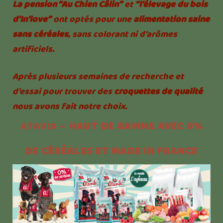
La pension “Au Chien Câlin”
et
“l’élevage du bois
d’In’love”
ont optés pour une
alimentation saine
sans céréales
, sans colorant ni d’arômes
artificiels.
Après plusieurs semaines de recherche et
d’essai pour trouver des
croquettes de qualité
nous avons fait notre choix.
ATAVIK –
HAUT DE GAMME AVEC 0%
DE CÉRÉALES ET MADE IN FRANCE