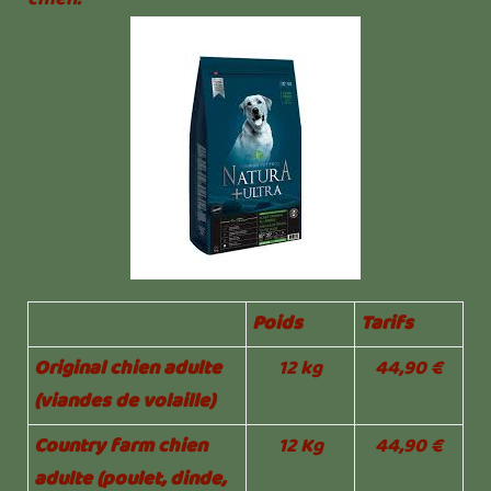
Poids
Tarifs
Original chien adulte
12 kg
44,90 €
(viandes de volaille)
Country farm chien
12 Kg
44,90 €
adulte (poulet, dinde,